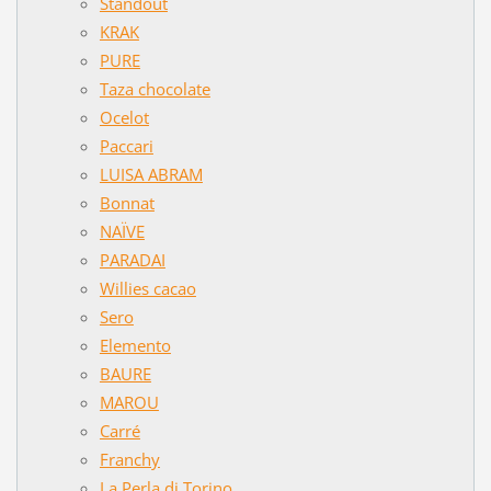
Standout
KRAK
PURE
Taza chocolate
Ocelot
Paccari
LUISA ABRAM
Bonnat
NAÏVE
PARADAI
Willies cacao
Sero
Elemento
BAURE
MAROU
Carré
Franchy
La Perla di Torino