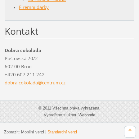
Firemní dárky
Kontakt
Dobrá čokoláda
Poštovská 70/2
602 00 Brno
+420 607 211 242
dobra.co
kolada@c
entrum.c
z
© 2011 Všechna práva vyhrazena.
Vytvořeno službou
Webnode
Zobrazit:
Mobilní verzi
|
Standardní verzi