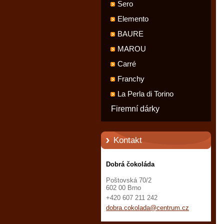
Sero
Elemento
BAURE
MAROU
Carré
Franchy
La Perla di Torino
Firemní dárky
Kontakt
Dobrá čokoláda
Poštovská 70/2
602 00 Brno
+420 607 211 242
dobra.co
kolada@c
entrum.c
z