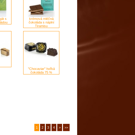
gát s
krémová mléčná
ládou
čokoláda s náplní
Tiramisu
"Chocaviar" hořká
čokoláda 75 %
1
2
3
4
>
>>