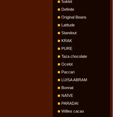
Soklet
Definite
Original Beans
Latitude
Standout
KRAK
PURE
Taza chocolate
Ocelot
Paccari
LUISA ABRAM
Bonnat
NAÏVE
PARADAI
Willies cacao