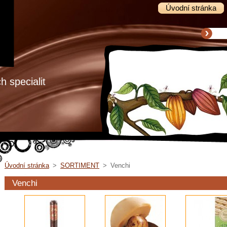
Úvodní stránka
 specialit
Úvodní stránka
>
SORTIMENT
>
Venchi
Venchi