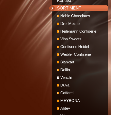
Kontakt
SORTIMENT
Noble Chocolates
Drei Meister
Heilemann Confiserie
Viba Sweets
Confiserie Heidel
Weibler Confiserie
Blanxart
Dolfin
Venchi
Duva
Caffarel
MEYBONA
Abtey