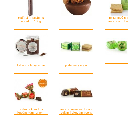
mléčná čokoláda s
pistáciový nu
nugátem 100g
mléčnou čoko
lískoořechový krém
pistáciový nugát
hořká čokoláda s
mléčná mini čokoláda s
kubánským rumem
celými lískovými řechy