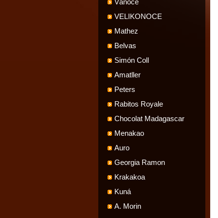
Vánoce
VELIKONOCE
Mathez
Belvas
Simón Coll
Amatller
Peters
Rabitos Royale
Chocolat Madagascar
Menakao
Auro
Georgia Ramon
Krakakoa
Kuná
A. Morin