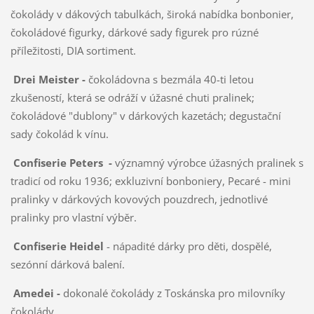
čokolády v dákových tabulkách, široká nabídka bonbonier,
čokoládové figurky, dárkové sady figurek pro rúzné
příležitosti, DIA sortiment.
Drei Meister -
čokoládovna
s bezmála 40-ti letou
zkušeností, která se odráží v úžasné chuti pralinek;
čokoládové "dublony" v dárkových kazetách; degustační
sady čokolád k vínu.
Confiserie Peters -
významný výrobce úžasných pralinek s
tradicí od roku 1936; exkluzivní bonboniery, Pecaré - mini
pralinky v dárkových kovových pouzdrech, jednotlivé
pralinky pro vlastní výběr.
Confiserie Heidel
- nápadité dárky pro děti, dospělé,
sezónní dárková balení.
Amedei -
dokonalé čokolády z Toskánska pro milovníky
čokolády.