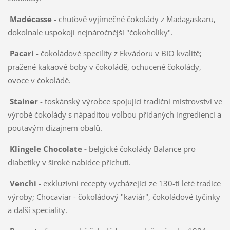
Madécasse
- chuťově vyjímečné čokolády z Madagaskaru,
dokolnale uspokojí nejnáročnější "čokoholiky".
Pacari
- čokoládové specility z Ekvádoru v BIO kvalitě;
pražené kakaové boby v čokoládě, ochucené čokolády,
ovoce v čokoládě.
Stainer
- toskánský výrobce spojující tradiční mistrovství ve
výrobě čokolády s nápaditou volbou přidaných ingrediencí a
poutavým dizajnem obalů.
Klingele Chocolate -
belgické čokolády Balance pro
diabetiky v široké nabídce příchutí.
Venchi
- exkluzivní recepty vycházející ze 130-ti leté tradice
výroby; Chocaviar - čokoládový "kaviár", čokoládové tyčinky
a další speciality.