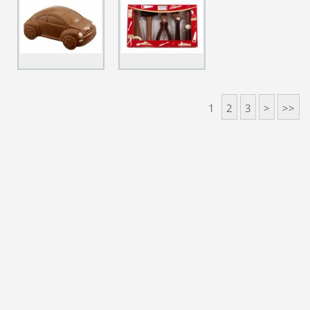
1
2
3
>
>>