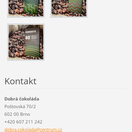
Kontakt
Dobrá čokoláda
Poštovská 70/2
602 00 Brno
+420 607 211 242
dobra.co
kolada@c
entrum.c
z