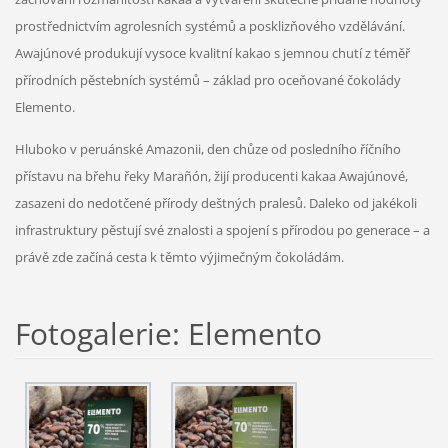
prostřednictvím agrolesních systémů a posklizňového vzdělávání.
Awajúnové produkují vysoce kvalitní kakao s jemnou chutí z téměř
přírodních pěstebních systémů – základ pro oceňované čokolády
Elemento.
Hluboko v peruánské Amazonii, den chůze od posledního říčního
přístavu na břehu řeky Marañón, žijí producenti kakaa Awajúnové,
zasazeni do nedotčené přírody deštných pralesů. Daleko od jakékoli
infrastruktury pěstují své znalosti a spojení s přírodou po generace – a
právě zde začíná cesta k těmto výjimečným čokoládám.
Fotogalerie: Elemento