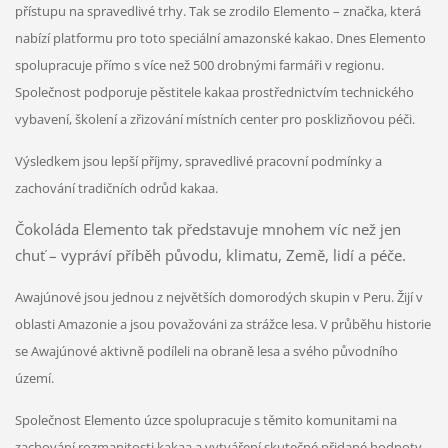
přístupu na spravedlivé trhy. Tak se zrodilo Elemento – značka, která
nabízí platformu pro toto speciální amazonské kakao. Dnes Elemento
spolupracuje přímo s více než 500 drobnými farmáři v regionu.
Společnost podporuje pěstitele kakaa prostřednictvím technického
vybavení, školení a zřizování místních center pro posklizňovou péči.
Výsledkem jsou lepší příjmy, spravedlivé pracovní podmínky a
zachování tradičních odrůd kakaa.
Čokoláda Elemento tak představuje mnohem víc než jen
chuť – vypráví příběh původu, klimatu, Země, lidí a péče.
Awajúnové jsou jednou z největších domorodých skupin v Peru. Žijí v
oblasti Amazonie a jsou považováni za strážce lesa. V průběhu historie
se Awajúnové aktivně podíleli na obraně lesa a svého původního
území.
Společnost Elemento úzce spolupracuje s těmito komunitami na
zachování rozmanitosti kakaa a vytváření skutečné přidané hodnoty