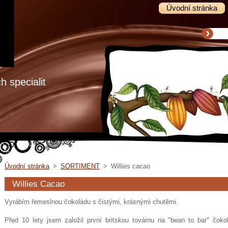
Úvodní stránka
 specialit
Úvodní stránka
>
SORTIMENT
>
Willies cacao
Willies Cacao
Vyrábím řemeslnou čokoládu s čistými, krásnými chutěmi.
Před 10 lety jsem založil první britskou továrnu na "bean to bar" čok