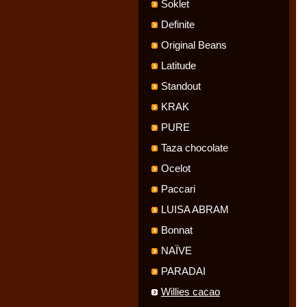
Soklet
Definite
Original Beans
Latitude
Standout
KRAK
PURE
Taza chocolate
Ocelot
Paccari
LUISA ABRAM
Bonnat
NAÏVE
PARADAI
Willies cacao