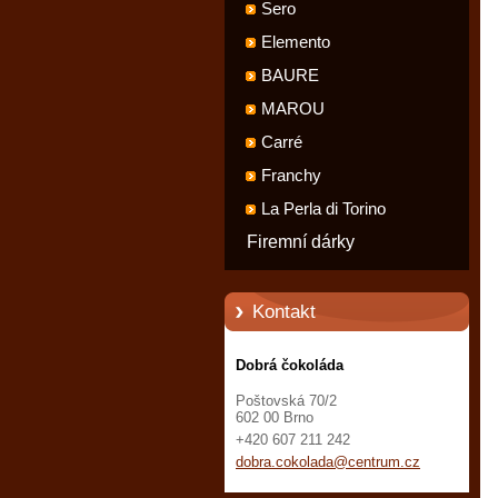
Sero
Elemento
BAURE
MAROU
Carré
Franchy
La Perla di Torino
Firemní dárky
Kontakt
Dobrá čokoláda
Poštovská 70/2
602 00 Brno
+420 607 211 242
dobra.co
kolada@c
entrum.c
z