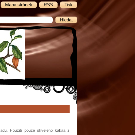
Mapa stránek
RSS
Tisk
oládu. Použití pouze skvělého kakaa z