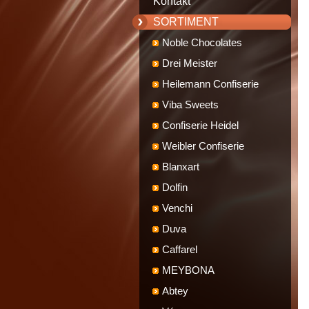
Kontakt
SORTIMENT
Noble Chocolates
Drei Meister
Heilemann Confiserie
Viba Sweets
Confiserie Heidel
Weibler Confiserie
Blanxart
Dolfin
Venchi
Duva
Caffarel
MEYBONA
Abtey