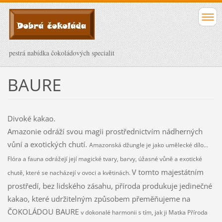
pestrá nabídka čokoládových specialit
BAURE
Divoké kakao.
Amazonie odráží svou magii prostřednictvím nádherných
vůní a exotických chutí.
Amazonská džungle je jako umělecké dílo...
Flóra a fauna odrážejí její magické tvary, barvy, úžasné vůně a exotické
V tomto majestátním
chutě, které se nacházejí v ovoci a květinách.
prostředí, bez lidského zásahu, příroda produkuje jedinečné
kakao, které udržitelným způsobem přeměňujeme na
ČOKOLÁDOU BAURE
v dokonalé harmonii s tím, jak ji Matka Příroda