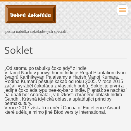
pestrá nabídka čokoládových specialit
Soklet
„
Od stromu po tabulku čokolády“ z Indie
V Tamil Nadu v jihovýchodní Indii je Regal Plantation dvou
švagrů Karthikeyan Palaisamy a Harish Manoj Kumara.
Rodina Kumarů pěstuje kakao od roku 2005. V roce 2015
začali vyrábět čokoládu z vlastních bobů. Soklet je první a
jediná čokoláda typu tree-to-bar z Indie. Plantáž se nachází
na úpatí hor Anamalai , v blízkosti chráněné oblasti Indira
Gandhi. Krásná idylická oblast a uplatňující principy
permakultury.
V roce 2017 získali ocenění Cocoa of Excellence Award,
které uděluje mimo jiné Biodiversity International.