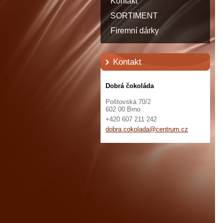
Kontakt
SORTIMENT
Firemní dárky
Kontakt
Dobrá čokoláda
Poštovská 70/2
602 00 Brno
+420 607 211 242
dobra.co
kolada@c
entrum.c
z