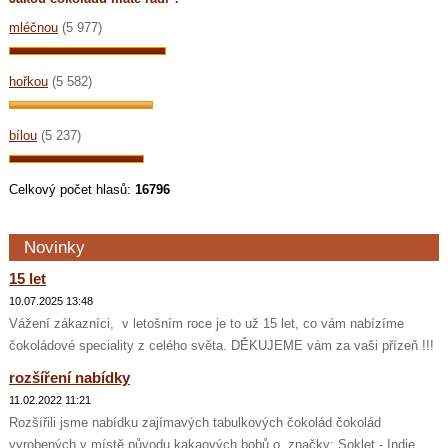
mléčnou
(5 977)
hořkou
(5 582)
bílou
(5 237)
Celkový počet hlasů:
16796
Novinky
15 let
10.07.2025 13:48
Vážení zákazníci, v letošním roce je to už 15 let, co vám nabízíme
čokoládové speciality z celého světa. DĚKUJEME vám za vaši přízeň !!!
rozšíření nabídky
11.02.2022 11:21
Rozšířili jsme nabídku zajímavých tabulkových čokolád čokolád
vyrobených v místě původu kakaových bobů o značky: Soklet - Indie,