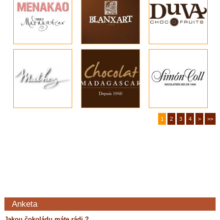
1
2
3
4
>
>>
Anketa
Jakou čokoládu máte rádi ?