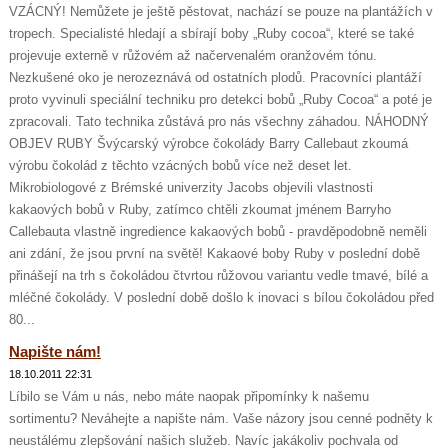
VZÁCNÝ! Nemůžete je ještě pěstovat, nachází se pouze na plantážích v
tropech. Specialisté hledají a sbírají boby „Ruby cocoa“, které se také
projevuje externě v růžovém až načervenalém oranžovém tónu.
Nezkušené oko je nerozeznává od ostatních plodů. Pracovníci plantáží
proto vyvinuli speciální techniku pro detekci bobů „Ruby Cocoa“ a poté je
zpracovali. Tato technika zůstává pro nás všechny záhadou. NÁHODNÝ
OBJEV RUBY Švýcarský výrobce čokolády Barry Callebaut zkoumá
výrobu čokolád z těchto vzácných bobů více než deset let.
Mikrobiologové z Brémské univerzity Jacobs objevili vlastnosti
kakaových bobů v Ruby, zatímco chtěli zkoumat jménem Barryho
Callebauta vlastně ingredience kakaových bobů - pravděpodobně neměli
ani zdání, že jsou první na světě! Kakaové boby Ruby v poslední době
přinášejí na trh s čokoládou čtvrtou růžovou variantu vedle tmavé, bílé a
mléčné čokolády. V poslední době došlo k inovaci s bílou čokoládou před
80...
Napište nám!
18.10.2011 22:31
Líbilo se Vám u nás, nebo máte naopak připomínky k našemu
sortimentu? Neváhejte a napište nám. Vaše názory jsou cenné podněty k
neustálému zlepšování našich služeb. Navíc jakákoliv pochvala od