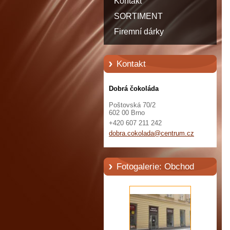
Kontakt
SORTIMENT
Firemní dárky
Kontakt
Dobrá čokoláda
Poštovská 70/2
602 00 Brno
+420 607 211 242
dobra.co
kolada@c
entrum.c
z
Fotogalerie: Obchod
DOBRÁ ČOKOLÁDA