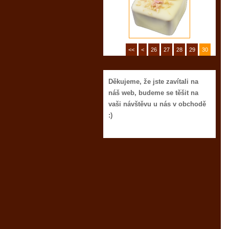
<<
<
26
27
28
29
30
Děkujeme, že jste zavítali na
náš web, budeme se těšit na
vaši návštěvu u nás v obchodě
:)