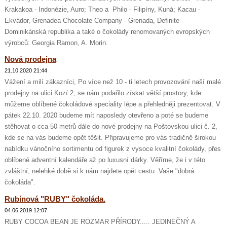
Krakakoa - Indonézie, Auro; Theo a Philo - Filipíny, Kuná; Kacau -
Ekvádor, Grenadea Chocolate Company - Grenada, Definite -
Dominikánská republika a také o čokolády renomovaných evropských
výrobců: Georgia Ramon, A. Morin.
Nová prodejna
21.10.2020 21:44
Vážení a milí zákazníci, Po více než 10 - ti letech provozování naší malé
prodejny na ulici Kozí 2, se nám podařilo získat větší prostory, kde
můžeme oblíbené čokoládové speciality lépe a přehledněji prezentovat. V
pátek 22.10. 2020 budeme mít naposledy otevřeno a poté se budeme
stěhovat o cca 50 metrů dále do nové prodejny na Poštovskou ulici č. 2,
kde se na vás budeme opět těšit. Připravujeme pro vás tradičně širokou
nabídku vánočního sortimentu od figurek z vysoce kvalitní čokolády, přes
oblíbené adventní kalendáře až po luxusní dárky. Věříme, že i v této
zvláštní, nelehké době si k nám najdete opět cestu. Vaše "dobrá
čokoláda".
Rubínová "RUBY" čokoláda.
04.06.2019 12:07
RUBY COCOA BEAN JE ROZMAR PŘÍRODY..... JEDINEČNÝ A