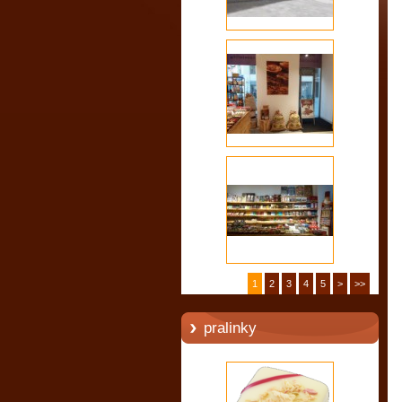
1
2
3
4
5
>
>>
pralinky