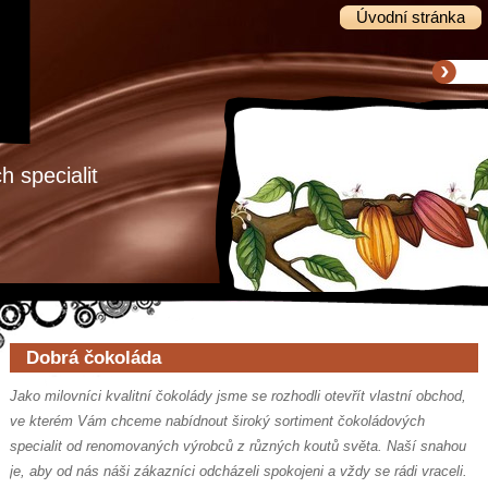
Úvodní stránka
 specialit
Dobrá čokoláda
Jako milovníci kvalitní čokolády jsme se rozhodli otevřít vlastní obchod,
ve kterém Vám chceme nabídnout široký sortiment čokoládových
specialit od renomovaných výrobců z různých koutů světa. Naší snahou
je, aby od nás náši zákazníci odcházeli spokojeni a vždy se rádi vraceli.