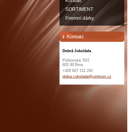
Kontakt
SORTIMENT
Firemní dárky
Kontakt
Dobrá čokoláda
Poštovská 70/2
602 00 Brno
+420 607 211 242
dobra.co
kolada@c
entrum.c
z