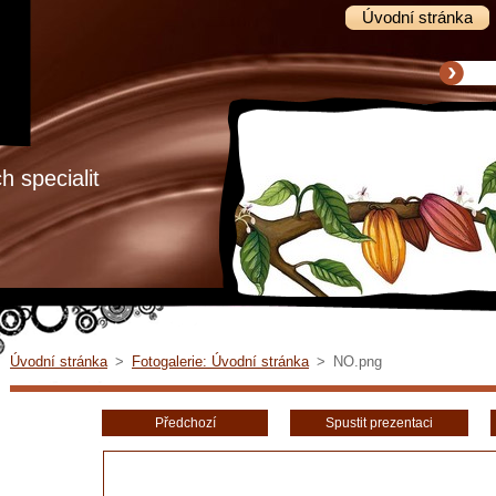
Úvodní stránka
 specialit
Úvodní stránka
>
Fotogalerie: Úvodní stránka
>
NO.png
Předchozí
Spustit prezentaci