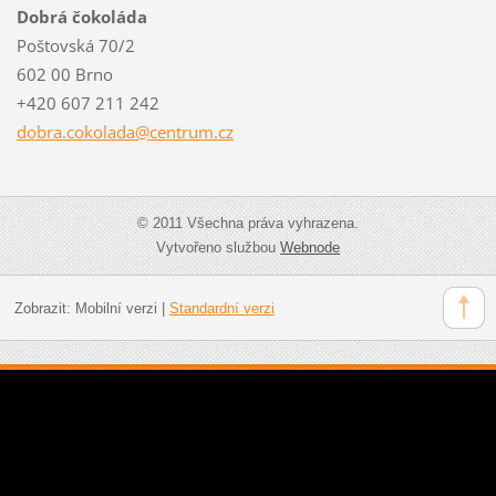
Dobrá čokoláda
Poštovská 70/2
602 00 Brno
+420 607 211 242
dobra.co
kolada@c
entrum.c
z
© 2011 Všechna práva vyhrazena.
Vytvořeno službou
Webnode
Zobrazit:
Mobilní verzi
|
Standardní verzi