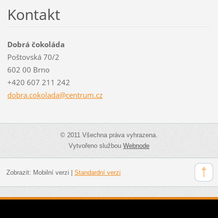
Kontakt
Dobrá čokoláda
Poštovská 70/2
602 00 Brno
+420 607 211 242
dobra.co
kolada@c
entrum.c
z
© 2011 Všechna práva vyhrazena.
Vytvořeno službou
Webnode
Zobrazit:
Mobilní verzi
|
Standardní verzi