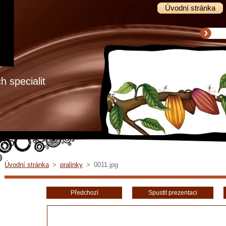
Úvodní stránka
 specialit
Úvodní stránka
>
pralinky
>
0011.jpg
Předchozí
Spustit prezentaci