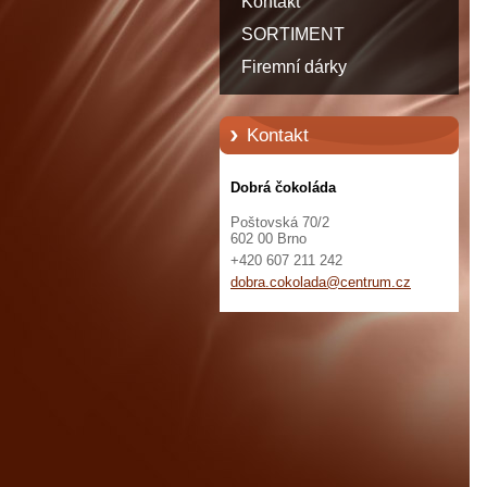
Kontakt
SORTIMENT
Firemní dárky
Kontakt
Dobrá čokoláda
Poštovská 70/2
602 00 Brno
+420 607 211 242
dobra.co
kolada@c
entrum.c
z