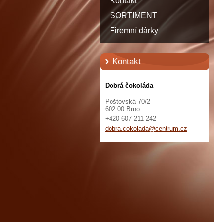
Kontakt
SORTIMENT
Firemní dárky
Kontakt
Dobrá čokoláda
Poštovská 70/2
602 00 Brno
+420 607 211 242
dobra.co
kolada@c
entrum.c
z