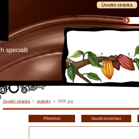
Úvodní stránka
 specialit
Úvodní stránka
>
pralinky
>
0005.jpg
Předchozí
Spustit prezentaci