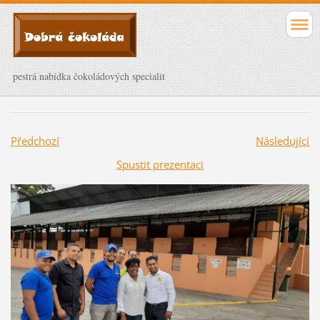
pestrá nabídka čokoládových specialit
Předchozí
Následující
Spustit prezentaci