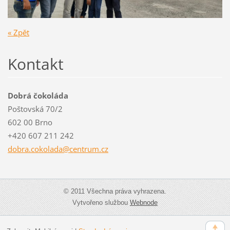
« Zpět
Kontakt
Dobrá čokoláda
Poštovská 70/2
602 00 Brno
+420 607 211 242
dobra.co
kolada@c
entrum.c
z
© 2011 Všechna práva vyhrazena.
Vytvořeno službou
Webnode