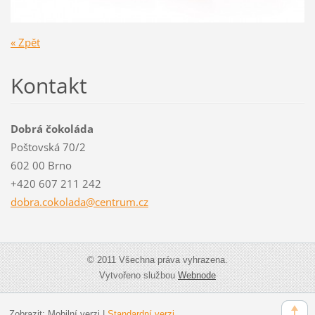
« Zpět
Kontakt
Dobrá čokoláda
Poštovská 70/2
602 00 Brno
+420 607 211 242
dobra.co
kolada@c
entrum.c
z
© 2011 Všechna práva vyhrazena.
Vytvořeno službou
Webnode
Zobrazit:
Mobilní verzi
|
Standardní verzi