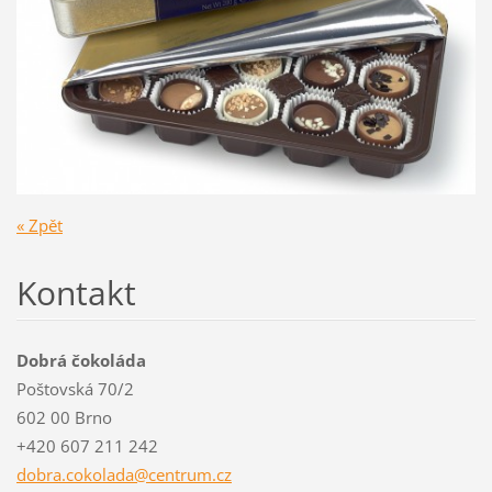
« Zpět
Kontakt
Dobrá čokoláda
Poštovská 70/2
602 00 Brno
+420 607 211 242
dobra.co
kolada@c
entrum.c
z