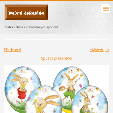
pestrá nabídka čokoládových specialit
Předchozí
Následující
Spustit prezentaci