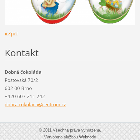
« Zpět
Kontakt
Dobrá čokoláda
Poštovská 70/2
602 00 Brno
+420 607 211 242
dobra.co
kolada@c
entrum.c
z
© 2011 Všechna práva vyhrazena.
Vytvořeno službou
Webnode