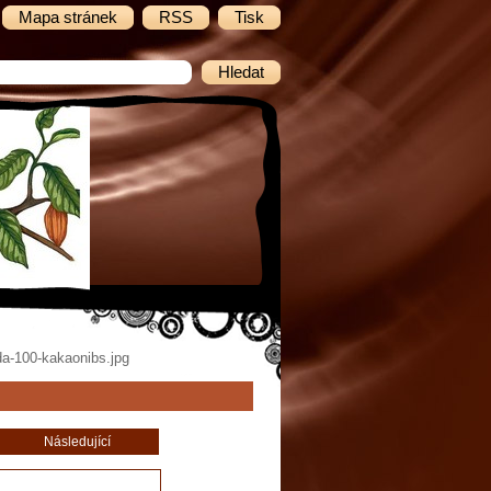
Mapa stránek
RSS
Tisk
a-100-kakaonibs.jpg
Následující