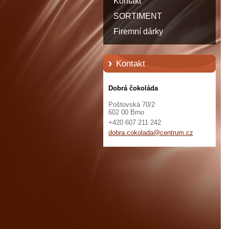
Kontakt
SORTIMENT
Firemní dárky
Kontakt
Dobrá čokoláda
Poštovská 70/2
602 00 Brno
+420 607 211 242
dobra.co
kolada@c
entrum.c
z