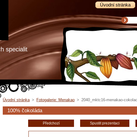
Úvodní stránka
 specialit
Úvodní stránka
>
Fotogalerie: Menakao
>
2040_mktc16-menakao-cokolad
100% čokoláda
Předchozí
Spustit prezentaci