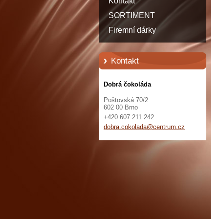
Kontakt
SORTIMENT
Firemní dárky
Kontakt
Dobrá čokoláda
Poštovská 70/2
602 00 Brno
+420 607 211 242
dobra.co
kolada@c
entrum.c
z