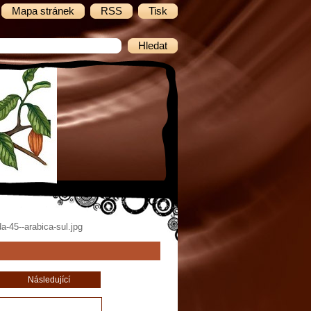
Mapa stránek
RSS
Tisk
45--arabica-sul.jpg
Následující