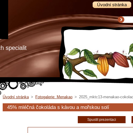
Úvodní stránka
 specialit
Úvodní stránka
>
Fotogalerie: Menakao
>
2025_mktc13-menakao-cokolada-
45% mléčná čokoláda s kávou a mořskou solí
Spustit prezentaci