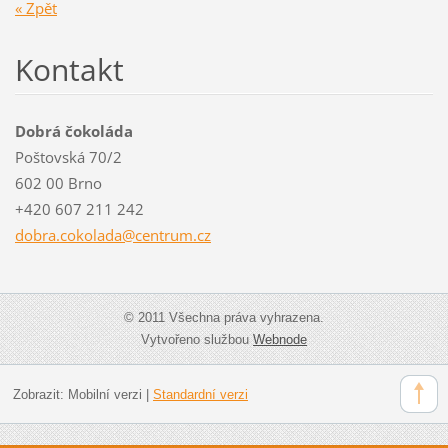
« Zpět
Kontakt
Dobrá čokoláda
Poštovská 70/2
602 00 Brno
+420 607 211 242
dobra.co
kolada@c
entrum.c
z
© 2011 Všechna práva vyhrazena.
Vytvořeno službou
Webnode
Zobrazit:
Mobilní verzi
|
Standardní verzi